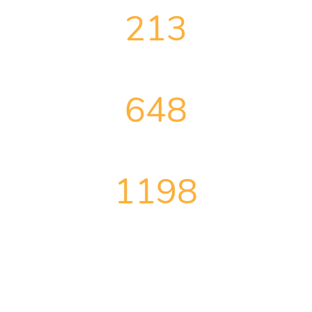
213
Social Advertising Projects
648
Successful PPC Remarketings
1198
Successful PPC Remarketings